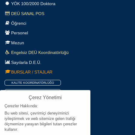
YÖK 100/2000 Doktora
DEÜ SANAL POS
Öğrenci
Personel
Mezun
Engelsiz DEÜ Koordinatörlüğü
Sayılarla D.E.Ü.
BURSLAR / STAJLAR
KALİTE KOORDİNATÖRLÜĞÜ
STRATEJİK PLAN 2026-2030
Çerez Yönetimi
İDARE FAALİYET RAPORLARI
Çerezler Hakkında:
KİŞİSEL VERİLERİN KORUNMASI
Bu web sitesi, çevrimiçi deneyiminizi
iyileştirmek ve web sitemize gelen trafiği
HRS4R
ölçmemize yarayan bilgileri tutan çerezler
kullanır.