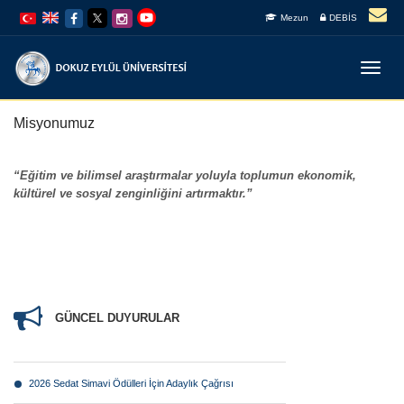
İçeriğe
Navigasyona
Mezun
DEBİS
atla
atla
Menüy
Geç
Misyonumuz
“Eğitim ve bilimsel araştırmalar yoluyla toplumun ekonomik,
kültürel ve sosyal zenginliğini artırmaktır.”
GÜNCEL DUYURULAR
2026 Sedat Simavi Ödülleri İçin Adaylık Çağrısı