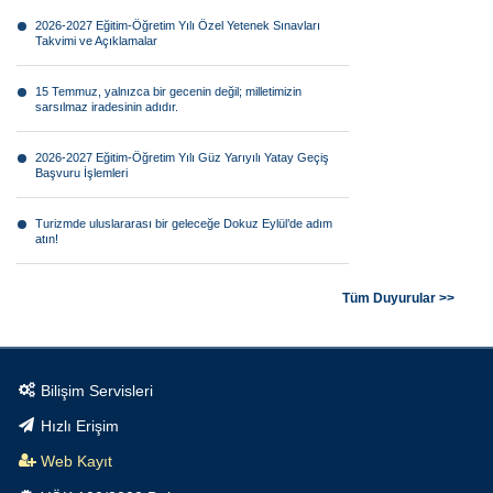
2026-2027 Eğitim-Öğretim Yılı Özel Yetenek Sınavları
Takvimi ve Açıklamalar
15 Temmuz, yalnızca bir gecenin değil; milletimizin
sarsılmaz iradesinin adıdır.
2026-2027 Eğitim-Öğretim Yılı Güz Yarıyılı Yatay Geçiş
Başvuru İşlemleri
Turizmde uluslararası bir geleceğe Dokuz Eylül’de adım
atın!
Görsel anlatının geleceği Dokuz Eylül farkıyla şekilleniyor!
Tüm Duyurular >>
Bilimsel araştırmaların geleceğine Dokuz Eylül’de yön
verin!
Bilişim Servisleri
Tarımın geleceği teknolojiyle şekilleniyor.
Hızlı Erişim
Geleceğin teknolojilerine yön verecek mühendisler Dokuz
Web Kayıt
Eylül’de yetişiyor.