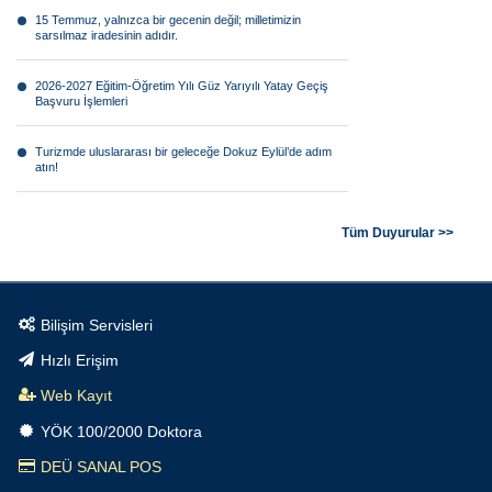
15 Temmuz, yalnızca bir gecenin değil; milletimizin
sarsılmaz iradesinin adıdır.
2026-2027 Eğitim-Öğretim Yılı Güz Yarıyılı Yatay Geçiş
Başvuru İşlemleri
Turizmde uluslararası bir geleceğe Dokuz Eylül’de adım
atın!
Görsel anlatının geleceği Dokuz Eylül farkıyla şekilleniyor!
Tüm Duyurular >>
Bilimsel araştırmaların geleceğine Dokuz Eylül’de yön
verin!
Bilişim Servisleri
Tarımın geleceği teknolojiyle şekilleniyor.
Hızlı Erişim
Geleceğin teknolojilerine yön verecek mühendisler Dokuz
Web Kayıt
Eylül’de yetişiyor.
YÖK 100/2000 Doktora
Dokuz Eylül Üniversitesi Tıp Fakültesi büyümeye devam
DEÜ SANAL POS
ediyor.