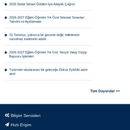
2026 Sedat Simavi Ödülleri İçin Adaylık Çağrısı
2026-2027 Eğitim-Öğretim Yılı Özel Yetenek Sınavları
Takvimi ve Açıklamalar
15 Temmuz, yalnızca bir gecenin değil; milletimizin
sarsılmaz iradesinin adıdır.
2026-2027 Eğitim-Öğretim Yılı Güz Yarıyılı Yatay Geçiş
Başvuru İşlemleri
Turizmde uluslararası bir geleceğe Dokuz Eylül’de adım
atın!
Görsel anlatının geleceği Dokuz Eylül farkıyla şekilleniyor!
Tüm Duyurular >>
Bilimsel araştırmaların geleceğine Dokuz Eylül’de yön
verin!
Bilişim Servisleri
Tarımın geleceği teknolojiyle şekilleniyor.
Hızlı Erişim