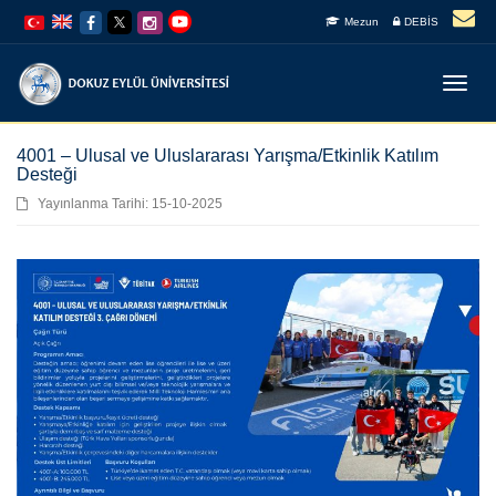
İçeriğe
Navigasyona
Mezun
DEBİS
atla
atla
Menüy
Geç
4001 – Ulusal ve Uluslararası Yarışma/Etkinlik Katılım
Desteği
Yayınlanma Tarihi: 15-10-2025