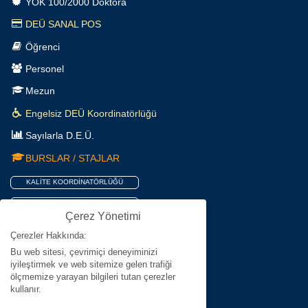
YÖK 100/2000 Doktora
DEÜ SANAL POS
Öğrenci
Personel
Mezun
Engelsiz DEÜ Koordinatörlüğü
Sayılarla D.E.Ü.
BURSLAR / STAJLAR
KALİTE KOORDİNATÖRLÜĞÜ
STRATEJİK PLAN 2026-2030
Çerez Yönetimi
İDARE FAALİYET RAPORLARI
Çerezler Hakkında:
KİŞİSEL VERİLERİN KORUNMASI
Bu web sitesi, çevrimiçi deneyiminizi
iyileştirmek ve web sitemize gelen trafiği
HRS4R
ölçmemize yarayan bilgileri tutan çerezler
kullanır.
Çerez Yönetimi