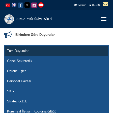
İçeriğe
Navigasyona
Mezun
DEBİS
atla
atla
Menüy
Geç
Birimlere Göre Duyurular
Tüm Duyurular
Genel Sekreterlik
Öğrenci İşleri
Personel Dairesi
SKS
Strateji G.D.B.
Kurumsal İletişim Koordinatörlüğü