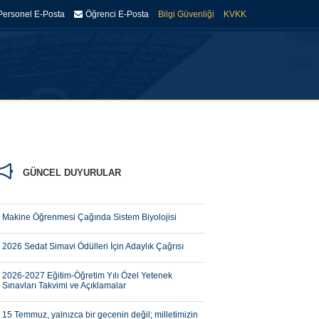
Personel E-Posta
Öğrenci E-Posta
Bilgi Güvenliği
KVKK
DEMIK
İDARI
ARAŞTIRMA
KÜTÜPHANE
İLETIŞIM
GÜNCEL DUYURULAR
Makine Öğrenmesi Çağında Sistem Biyolojisi
2026 Sedat Simavi Ödülleri İçin Adaylık Çağrısı
2026-2027 Eğitim-Öğretim Yılı Özel Yetenek
Sınavları Takvimi ve Açıklamalar
15 Temmuz, yalnızca bir gecenin değil; milletimizin