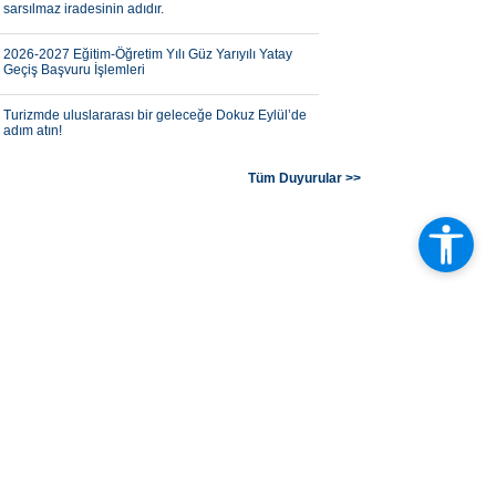
sarsılmaz iradesinin adıdır.
2026-2027 Eğitim-Öğretim Yılı Güz Yarıyılı Yatay
Geçiş Başvuru İşlemleri
Turizmde uluslararası bir geleceğe Dokuz Eylül’de
adım atın!
Görsel anlatının geleceği Dokuz Eylül farkıyla
Tüm Duyurular >>
şekilleniyor!
Bilimsel araştırmaların geleceğine Dokuz Eylül’de
yön verin!
Tarımın geleceği teknolojiyle şekilleniyor.
Geleceğin teknolojilerine yön verecek mühendisler
Dokuz Eylül’de yetişiyor.
Dokuz Eylül Üniversitesi Tıp Fakültesi büyümeye
devam ediyor.
Bilimsel araştırmaların geleceğine Dokuz Eylül’de
yön verin!