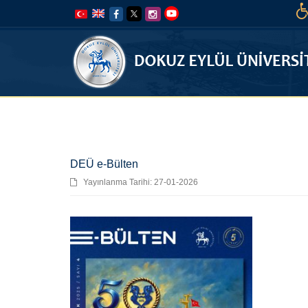
İçeriğe
Navigasyona
atla
atla
DEÜ e-Bülten
Yayınlanma Tarihi: 27-01-2026