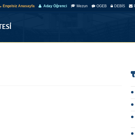
Engelsiz Anasayfa
Aday Öğrenci
Mezun
OGEB
DEBİS
ANASAYFA
ÜNIVERSITEMIZ
E-BÜLTEN
YÖNETIM
AKA