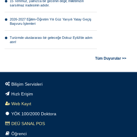
sarsılmaz iradesinin adıdır.
2026-2027 Eğitim-Öğretim Yılı Güz Yarıyılı Yatay Geçiş
Başvuru İşlemleri
Turizmde uluslararası bir geleceğe Dokuz Eylül’de adım
atın!
Görsel anlatının geleceği Dokuz Eylül farkıyla şekilleniyor!
Tüm Duyurular >>
Bilimsel araştırmaların geleceğine Dokuz Eylül’de yön
verin!
Bilişim Servisleri
Tarımın geleceği teknolojiyle şekilleniyor.
Hızlı Erişim
Geleceğin teknolojilerine yön verecek mühendisler Dokuz
Web Kayıt
Eylül’de yetişiyor.
YÖK 100/2000 Doktora
Dokuz Eylül Üniversitesi Tıp Fakültesi büyümeye devam
DEÜ SANAL POS
ediyor.
Öğrenci