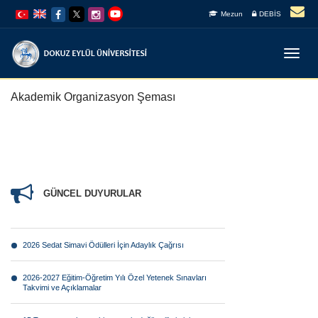
İçeriğe
Navigasyona
Mezun
DEBİS
atla
atla
Menüy
Geç
Akademik Organizasyon Şeması
GÜNCEL DUYURULAR
2026 Sedat Simavi Ödülleri İçin Adaylık Çağrısı
2026-2027 Eğitim-Öğretim Yılı Özel Yetenek Sınavları
Takvimi ve Açıklamalar
15 Temmuz, yalnızca bir gecenin değil; milletimizin