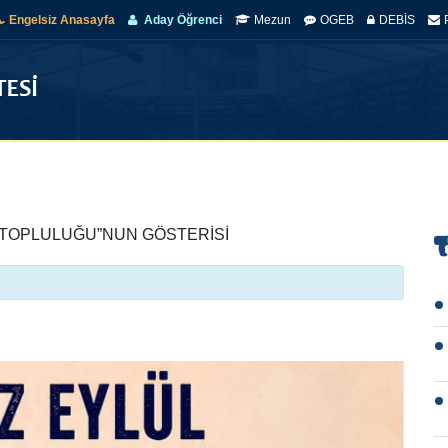
Engelsiz Anasayfa
Aday Öğrenci
Mezun
OGEB
DEBİS
ANASAYFA
ÜNIVERSITEMIZ
E-BÜLTEN
YÖNETIM
AKA
 TOPLULUĞU”NUN GÖSTERİSİ