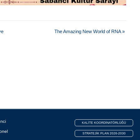
ve
The Amazing New World of RNA
»
nci
KALİTE KOORDİNATÖRLÜĞÜ
onel
STRATEJİK PLAN 2026-2030