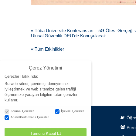
«
Tüba Üniversite Konferansları – 5G Ötesi Gerçeği 
Ulusal Güvenlik DEÜ’de Konuşulacak
« Tüm Etkinlikler
Çerez Yönetimi
Çerezler Hakkında:
Bu web sitesi, çevrimiçi deneyiminizi
iyileştirmek ve web sitemize gelen trafiği
ölçmemize yarayan bilgileri tutan çerezler
kullanır.
Çerez Yönetimi
Zorunlu Çerezler
İşlevsel Çerezler
Analiz/Performans Çerezleri
Bilişim Servisleri
Öğre
Hızlı Erişim
Pers
Tümünü Kabul Et