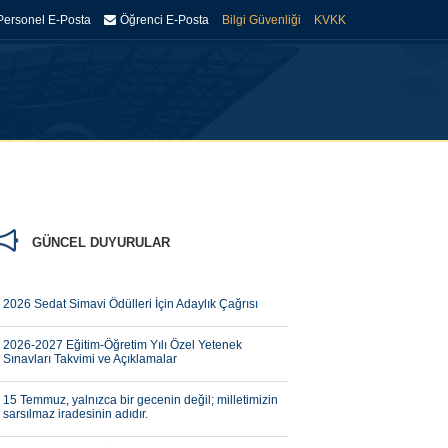
Personel E-Posta
Öğrenci E-Posta
Bilgi Güvenliği
KVKK
DEMIK
İDARI
ARAŞTIRMA
KÜTÜPHANE
İLETIŞIM
GÜNCEL DUYURULAR
2026 Sedat Simavi Ödülleri İçin Adaylık Çağrısı
2026-2027 Eğitim-Öğretim Yılı Özel Yetenek
Sınavları Takvimi ve Açıklamalar
15 Temmuz, yalnızca bir gecenin değil; milletimizin
sarsılmaz iradesinin adıdır.