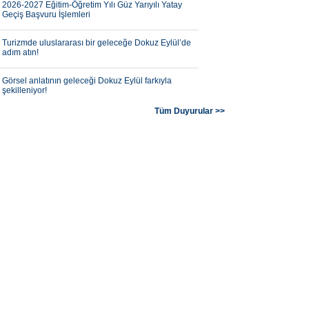
2026-2027 Eğitim-Öğretim Yılı Güz Yarıyılı Yatay
Geçiş Başvuru İşlemleri
Turizmde uluslararası bir geleceğe Dokuz Eylül’de
adım atın!
Görsel anlatının geleceği Dokuz Eylül farkıyla
şekilleniyor!
Tüm Duyurular >>
Bilimsel araştırmaların geleceğine Dokuz Eylül’de
yön verin!
Tarımın geleceği teknolojiyle şekilleniyor.
Geleceğin teknolojilerine yön verecek mühendisler
Dokuz Eylül’de yetişiyor.
Dokuz Eylül Üniversitesi Tıp Fakültesi büyümeye
devam ediyor.
Bilimsel araştırmaların geleceğine Dokuz Eylül’de
yön verin!
Turizmde uluslararası bir geleceğe Dokuz Eylül’de
adım atın!