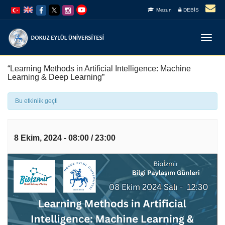
İçeriğe
Navigasyona
Mezun
DEBİS
atla
atla
Menüy
Geç
“Learning Methods in Artificial Intelligence: Machine
Learning & Deep Learning”
Bu etkinlik geçti
8 Ekim, 2024 - 08:00
/
23:00