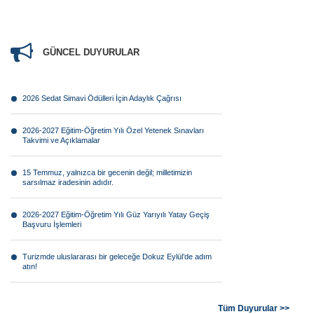
GÜNCEL DUYURULAR
2026 Sedat Simavi Ödülleri İçin Adaylık Çağrısı
2026-2027 Eğitim-Öğretim Yılı Özel Yetenek Sınavları
Takvimi ve Açıklamalar
15 Temmuz, yalnızca bir gecenin değil; milletimizin
sarsılmaz iradesinin adıdır.
2026-2027 Eğitim-Öğretim Yılı Güz Yarıyılı Yatay Geçiş
Başvuru İşlemleri
Turizmde uluslararası bir geleceğe Dokuz Eylül’de adım
atın!
Görsel anlatının geleceği Dokuz Eylül farkıyla şekilleniyor!
Tüm Duyurular >>