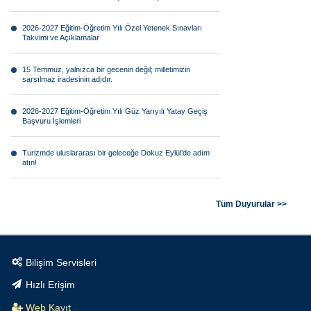
2026-2027 Eğitim-Öğretim Yılı Özel Yetenek Sınavları
Takvimi ve Açıklamalar
15 Temmuz, yalnızca bir gecenin değil; milletimizin
sarsılmaz iradesinin adıdır.
2026-2027 Eğitim-Öğretim Yılı Güz Yarıyılı Yatay Geçiş
Başvuru İşlemleri
Turizmde uluslararası bir geleceğe Dokuz Eylül’de adım
atın!
Görsel anlatının geleceği Dokuz Eylül farkıyla şekilleniyor!
Tüm Duyurular >>
Bilimsel araştırmaların geleceğine Dokuz Eylül’de yön
verin!
Bilişim Servisleri
Tarımın geleceği teknolojiyle şekilleniyor.
Hızlı Erişim
Geleceğin teknolojilerine yön verecek mühendisler Dokuz
Web Kayıt
Eylül’de yetişiyor.