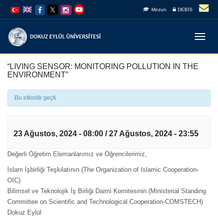
İçeriğe
Navigasyona
Mezun
DEBİS
atla
atla
Menüy
Geç
“LIVING SENSOR: MONITORING POLLUTION IN THE
ENVIRONMENT”
Bu etkinlik geçti
23 Ağustos, 2024 - 08:00
/
27 Ağustos, 2024 - 23:55
Değerli Öğretim Elemanlarımız ve Öğrencilerimiz,
İslam İşbirliği Teşkilatının (The Organization of Islamic Cooperation-
OIC)
Bilimsel ve Teknolojik İş Birliği Daimi Komitesinin (Ministerial Standing
Committee on Scientific and Technological Cooperation-COMSTECH)
Dokuz Eylül