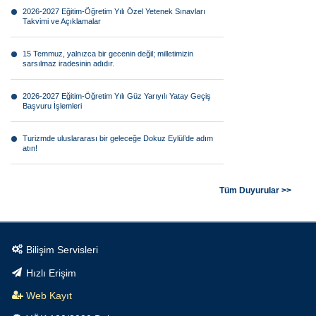
2026-2027 Eğitim-Öğretim Yılı Özel Yetenek Sınavları
Takvimi ve Açıklamalar
15 Temmuz, yalnızca bir gecenin değil; milletimizin
sarsılmaz iradesinin adıdır.
2026-2027 Eğitim-Öğretim Yılı Güz Yarıyılı Yatay Geçiş
Başvuru İşlemleri
Turizmde uluslararası bir geleceğe Dokuz Eylül’de adım
atın!
Görsel anlatının geleceği Dokuz Eylül farkıyla şekilleniyor!
Tüm Duyurular >>
Bilimsel araştırmaların geleceğine Dokuz Eylül’de yön
verin!
Bilişim Servisleri
Tarımın geleceği teknolojiyle şekilleniyor.
Hızlı Erişim
Geleceğin teknolojilerine yön verecek mühendisler Dokuz
Web Kayıt
Eylül’de yetişiyor.