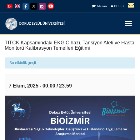
İçeriğe
Navigasyona
Mezun
DEBİS
atla
atla
Menüy
Geç
TİTCK Kapsamındaki EKG Cihazı, Tansiyon Aleti ve Hasta
Monitorü Kalibrasyon Temelleri Eğitimi
Bu etkinlik geçti
7 Ekim, 2025 - 00:00
/
23:59